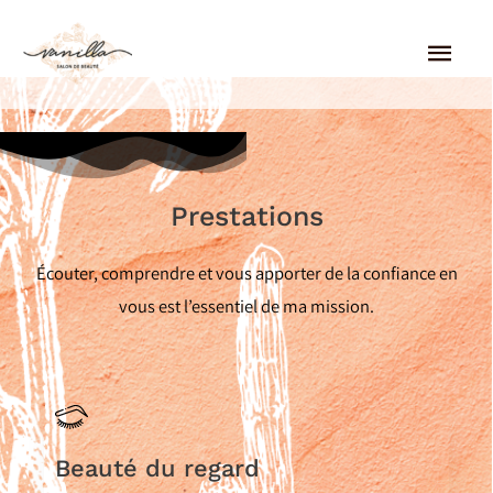
Aller
MEN
au
PRI
contenu
Prestations
Écouter, comprendre et vous apporter de la confiance en
vous est l’essentiel de ma mission.
Beauté du regard