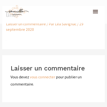
Aller
Men
au
liner
princ
contenu
Laisser un commentaire
/ Par
Léa Savignac
/
29
septembre 2020
Laisser un commentaire
Vous devez
vous connecter
pour publier un
commentaire.