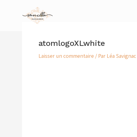
Aller
au
contenu
atomlogoXLwhite
Laisser un commentaire
/ Par
Léa Savigna